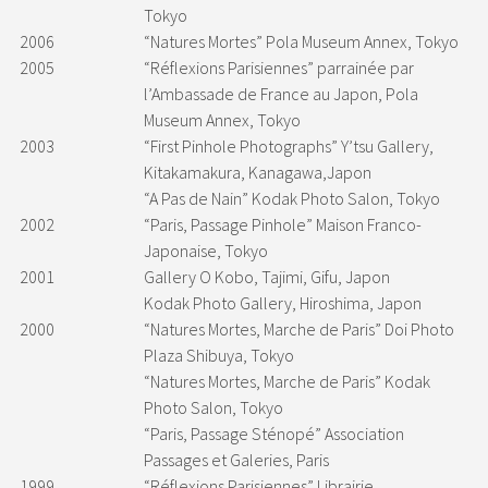
Tokyo
2006
“Natures Mortes” Pola Museum Annex, Tokyo
2005
“Réflexions Parisiennes” parrainée par
l’Ambassade de France au Japon, Pola
Museum Annex, Tokyo
2003
“First Pinhole Photographs” Y’tsu Gallery,
Kitakamakura, Kanagawa,Japon
“A Pas de Nain” Kodak Photo Salon, Tokyo
2002
“Paris, Passage Pinhole” Maison Franco-
Japonaise, Tokyo
2001
Gallery O Kobo, Tajimi, Gifu, Japon
Kodak Photo Gallery, Hiroshima, Japon
2000
“Natures Mortes, Marche de Paris” Doi Photo
Plaza Shibuya, Tokyo
“Natures Mortes, Marche de Paris” Kodak
Photo Salon, Tokyo
“Paris, Passage Sténopé” Association
Passages et Galeries, Paris
1999
“Réflexions Parisiennes” Librairie