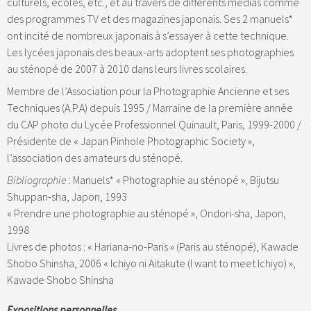
culturels, écoles, etc., et au travers de différents médias comme
des programmes TV et des magazines japonais. Ses 2 manuels*
ont incité de nombreux japonais à s’essayer à cette technique.
Les lycées japonais des beaux-arts adoptent ses photographies
au sténopé de 2007 à 2010 dans leurs livres scolaires.
Membre de l’Association pour la Photographie Ancienne et ses
Techniques (A.P.A) depuis 1995 / Marraine de la première année
du CAP photo du Lycée Professionnel Quinault, Paris, 1999-2000 /
Présidente de « Japan Pinhole Photographic Society »,
l’association des amateurs du sténopé.
Bibliographie
: Manuels* « Photographie au sténopé », Bijutsu
Shuppan-sha, Japon, 1993
« Prendre une photographie au sténopé », Ondori-sha, Japon,
1998
Livres de photos : « Hariana-no-Paris » (Paris au sténopé), Kawade
Shobo Shinsha, 2006 « Ichiyo ni Aitakute (I want to meet Ichiyo) »,
Kawade Shobo Shinsha
Expositions personnelles