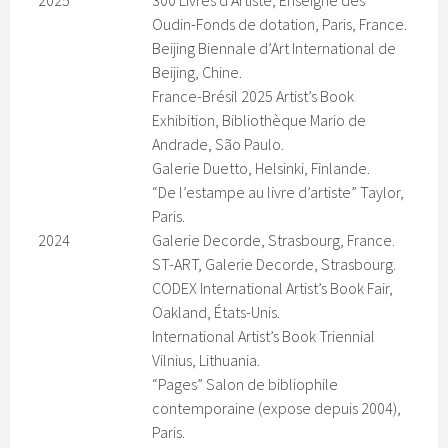
2025
300 Livres d’Artiste, Enseigne des
Oudin-Fonds de dotation, Paris, France.
Beijing Biennale d’Art International de
Beijing, Chine.
France-Brésil 2025 Artist’s Book
Exhibition, Bibliothèque Mario de
Andrade, São Paulo.
Galerie Duetto, Helsinki, Finlande.
“De l’estampe au livre d’artiste” Taylor,
Paris.
2024
Galerie Decorde, Strasbourg, France.
ST-ART, Galerie Decorde, Strasbourg.
CODEX International Artist’s Book Fair,
Oakland, États-Unis.
International Artist’s Book Triennial
Vilnius, Lithuania.
“Pages” Salon de bibliophile
contemporaine (expose depuis 2004),
Paris.