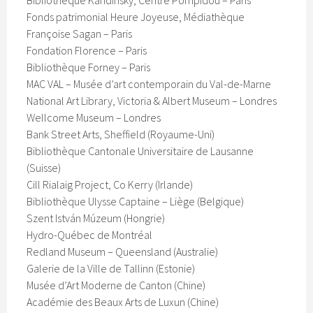
Bibliothèque Kandinsky, Centre Pompidou – Paris
Fonds patrimonial Heure Joyeuse, Médiathèque
Françoise Sagan – Paris
Fondation Florence – Paris
Bibliothèque Forney – Paris
MAC VAL – Musée d’art contemporain du Val-de-Marne
National Art Library, Victoria & Albert Museum – Londres
Wellcome Museum – Londres
Bank Street Arts, Sheffield (Royaume-Uni)
Bibliothèque Cantonale Universitaire de Lausanne
(Suisse)
Cill Rialaig Project, Co Kerry (Irlande)
Bibliothèque Ulysse Captaine – Liège (Belgique)
Szent István Múzeum (Hongrie)
Hydro-Québec de Montréal
Redland Museum – Queensland (Australie)
Galerie de la Ville de Tallinn (Estonie)
Musée d’Art Moderne de Canton (Chine)
Académie des Beaux Arts de Luxun (Chine)