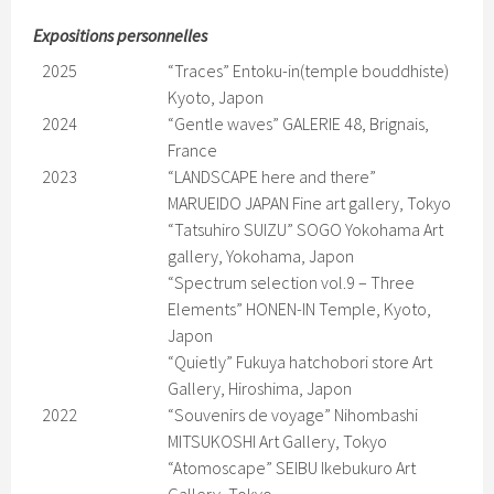
Expositions personnelles
2025
“Traces” Entoku-in(temple bouddhiste)
Kyoto, Japon
2024
“Gentle waves” GALERIE 48, Brignais,
France
2023
“LANDSCAPE here and there”
MARUEIDO JAPAN Fine art gallery, Tokyo
“Tatsuhiro SUIZU” SOGO Yokohama Art
gallery, Yokohama, Japon
“Spectrum selection vol.9 – Three
Elements” HONEN-IN Temple, Kyoto,
Japon
“Quietly” Fukuya hatchobori store Art
Gallery, Hiroshima, Japon
2022
“Souvenirs de voyage” Nihombashi
MITSUKOSHI Art Gallery, Tokyo
“Atomoscape” SEIBU Ikebukuro Art
Gallery, Tokyo