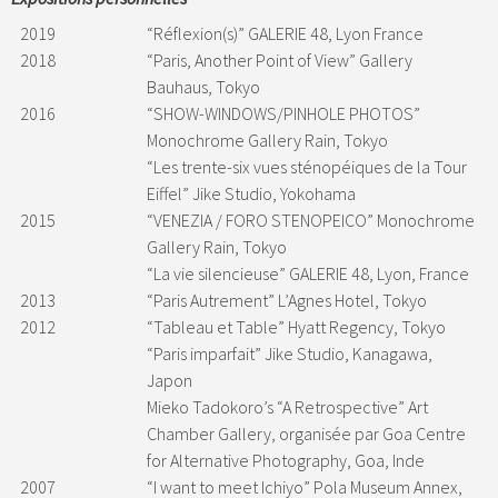
2019
“Réflexion(s)” GALERIE 48, Lyon France
2018
“Paris, Another Point of View” Gallery
Bauhaus, Tokyo
2016
“SHOW-WINDOWS/PINHOLE PHOTOS”
Monochrome Gallery Rain, Tokyo
“Les trente-six vues sténopéiques de la Tour
Eiffel” Jike Studio, Yokohama
2015
“VENEZIA / FORO STENOPEICO” Monochrome
Gallery Rain, Tokyo
“La vie silencieuse” GALERIE 48, Lyon, France
2013
“Paris Autrement” L’Agnes Hotel, Tokyo
2012
“Tableau et Table” Hyatt Regency, Tokyo
“Paris imparfait” Jike Studio, Kanagawa,
Japon
Mieko Tadokoro’s “A Retrospective” Art
Chamber Gallery, organisée par Goa Centre
for Alternative Photography, Goa, Inde
2007
“I want to meet Ichiyo” Pola Museum Annex,