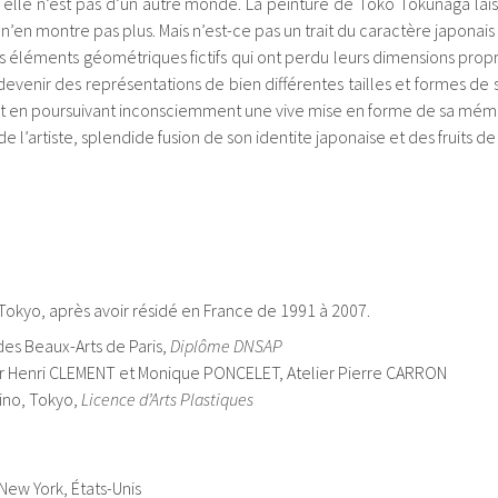
elle n’est pas d’un autre monde. La peinture de Toko Tokunaga laiss
 n’en montre pas plus. Mais n’est-ce pas un trait du caractère japonais 
s des éléments géométriques fictifs qui ont perdu leurs dimensions pr
devenir des représentations de bien différentes tailles et formes de 
 en poursuivant inconsciemment une vive mise en forme de sa mémoire
l’artiste, splendide fusion de son identite japonaise et des fruits de
 Tokyo, après avoir résidé en France de 1991 à 2007.
es Beaux-Arts de Paris,
Diplôme DNSAP
ier Henri CLEMENT et Monique PONCELET, Atelier Pierre CARRON
hino, Tokyo,
Licence d’Arts Plastiques
 New York, États-Unis