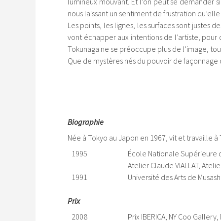
lumineux mouvant. Et l’on peut se demander si 
nous laissant un sentiment de frustration qu’elle
Les points, les lignes, les surfaces sont juste
vont échapper aux intentions de l’artiste, pour 
Tokunaga ne se préoccupe plus de l’image, tout
Que de mystères nés du pouvoir de façonnage de 
Biographie
Née à Tokyo au Japon en 1967, vit et travaille à
1995
École Nationale Supérieure d
Atelier Claude VIALLAT, Atel
1991
Université des Arts de Musas
Prix
2008
Prix IBERICA, NY Coo Gallery,