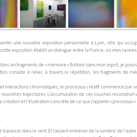
présenter une nouvelle exposition personnelle à Lyon, ville qui oc
ette exposition établit un dialogue entre la France, où mes racines 
sibles les fragments de « mémoire » flottant dans mon esprit, je pour
ion consiste à relier, à travers la répétition, les fragments de m
et interactions chromatiques, le processus créatif commence par un
nouvelles trajectoires. L’accumulation de ces couches reconstruit 
a création et l’illustration concrète de ce que j’appelle « processus 
e
 balancer dans le vent. Et laissent entrevoir de la lumière de l’autre