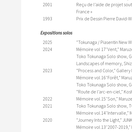
2001
Reçu de l’aide de projet sou
France »
1993
Prix de Dessin Pierre David-W
Expositions solos
2025
“Tokunaga / Piasentin New Wo
2024
Mémoire vol 17″Vent,” Maruz
Toko Tokunaga Solo show, G
Landscapes of memory, Shizu
2023
“Process and Color,” Gallery I
Mémoire vol.16″Forêt,” Maru
Toko Tokunaga Solo show, Ga
“Route de l’arc-en-ciel,” Ko
2022
Mémoire vol.15″Son,” Maruze
2021
Toko Tokunaga Solo show, TO
Mémoire vol.14″Intervalle,” 
2020
“Journey Into the Light,” J
Mémoire vol.13″2007-2019,” 