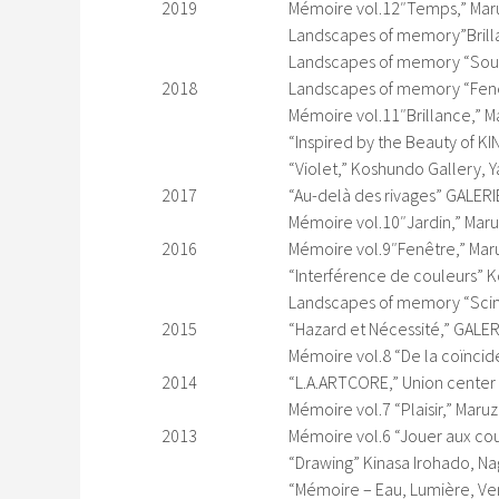
2019
Mémoire vol.12″Temps,” Maru
Landscapes of memory”Brilla
Landscapes of memory “Souv
2018
Landscapes of memory “Fenêt
Mémoire vol.11″Brillance,” M
“Inspired by the Beauty of K
“Violet,” Koshundo Gallery, 
2017
“Au-delà des rivages” GALERIE
Mémoire vol.10″Jardin,” Mar
2016
Mémoire vol.9″Fenêtre,” Mar
“Interférence de couleurs” 
Landscapes of memory “Scinti
2015
“Hazard et Nécessité,” GALER
Mémoire vol.8 “De la coïncid
2014
“L.A.ARTCORE,” Union center o
Mémoire vol.7 “Plaisir,” Maru
2013
Mémoire vol.6 “Jouer aux cou
“Drawing” Kinasa Irohado, N
“Mémoire – Eau, Lumière, Ve