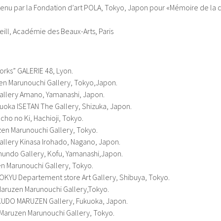
tenu par la Fondation d’art POLA, Tokyo, Japon pour «Mémoire de la 
eill, Académie des Beaux-Arts, Paris
rks” GALERIE 48, Lyon.
en Marunouchi Gallery, Tokyo,Japon.
allery Amano, Yamanashi, Japon.
oka ISETAN The Gallery, Shizuka, Japon.
cho no Ki, Hachioji, Tokyo.
zen Marunouchi Gallery, Tokyo.
llery Kinasa Irohado, Nagano, Japon.
shundo Gallery, Kofu, Yamanashi,Japon.
n Marunouchi Gallery, Tokyo.
KYU Departement store Art Gallery, Shibuya, Tokyo.
Maruzen Marunouchi Gallery,Tokyo.
UNKUDO MARUZEN Gallery, Fukuoka, Japon.
Maruzen Marunouchi Gallery, Tokyo.