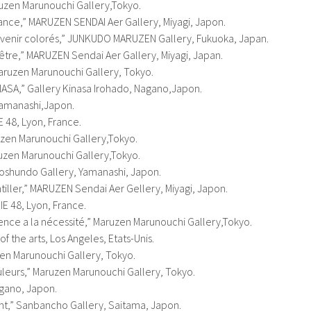
zen Marunouchi Gallery,Tokyo.
nce,” MARUZEN SENDAI Aer Gallery, Miyagi, Japon.
enir colorés,” JUNKUDO MARUZEN Gallery, Fukuoka, Japan.
re,” MARUZEN Sendai Aer Gallery, Miyagi, Japan.
aruzen Marunouchi Gallery, Tokyo.
INASA,” Gallery Kinasa Irohado, Nagano,Japon.
Yamanashi,Japon.
 48, Lyon, France.
uzen Marunouchi Gallery,Tokyo.
uzen Marunouchi Gallery,Tokyo.
Koshundo Gallery, Yamanashi, Japon.
ller,” MARUZEN Sendai Aer Gellery, Miyagi, Japon.
IE 48, Lyon, France.
ence a la nécessité,” Maruzen Marunouchi Gallery,Tokyo.
f the arts, Los Angeles, Etats-Unis.
zen Marunouchi Gallery, Tokyo.
leurs,” Maruzen Marunouchi Gallery, Tokyo.
agano, Japon.
nt,” Sanbancho Gallery, Saitama, Japon.