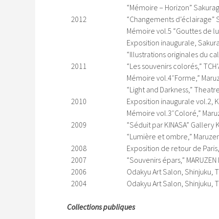
“Mémoire – Horizon” Sakuragi
2012
“Changements d’éclairage” S
Mémoire vol.5 “Gouttes de l
Exposition inaugurale, Sakura
“Illustrations originales du 
2011
“Les souvenirs colorés,” TCH’
Mémoire vol.4″Forme,” Maruz
“Light and Darkness,” Theatr
2010
Exposition inaugurale vol.2,
Mémoire vol.3″Coloré,” Maru
2009
“Séduit par KINASA” Gallery 
“Lumière et ombre,” Maruzen
2008
Exposition de retour de Paris
2007
“Souvenirs épars,” MARUZEN 
2006
Odakyu Art Salon, Shinjuku, 
2004
Odakyu Art Salon, Shinjuku, 
Collections publiques