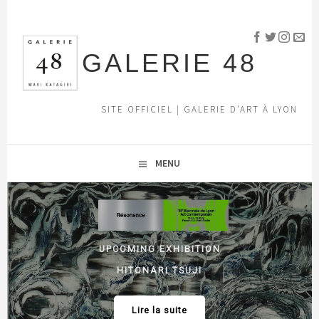
Aller
au
contenu
GALERIE 48
principal
SITE OFFICIEL | GALERIE D'ART À LYON
MENU
UPCOMING EXHIBITION
HITONARI TSUJI
Lire la suite