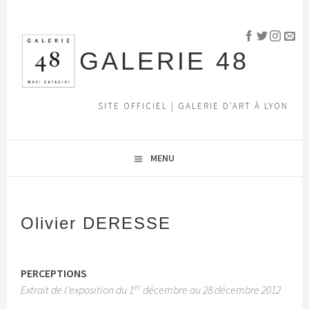
Aller
au
contenu
GALERIE 48
principal
SITE OFFICIEL | GALERIE D'ART À LYON
MENU
Olivier DERESSE
PERCEPTIONS
er
Extrait de l’exposition du 1
décembre au 28 décembre 2012