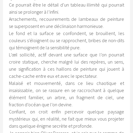
Ce pourrait être le détail d’un tableau illimité qui pourrait
ainsi se prolonger à l’infini.
Arrachements, recouvrements de lambeaux de peinture
se superposent en une déclinaison harmonieuse.
Le fond et la surface se confondent, se brouillent, les
couleurs s’éloignent ou se rapprochent, bribes de non-dits
qui témoignent de la sensibilité pure.
L’œil sollicité, actif devant une surface que l’on pourrait
croire statique, cherche malgré lui des repères, un sens,
une signification à ces haillons de peinture qui jouent à
cache-cache entre eux et avec le spectateur.
Malaisé et mouvementé, dans ce lieu chaotique et
insaisissable, on se rassure en se raccrochant à quelque
élément familier, un arbre, un fragment de ciel, une
fraction d’océan que l’on devine.
Confiant, on croit enfin percevoir quelque paysage
mystérieux qui, en réalité, ne fait que mieux vous projeter
dans quelque énigme secrète et profonde.
Je connais bien Oliver Deresse, et je sais que la somme de