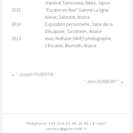
impérial Tamozawa, Nikkô, Japon
2015
“Escales en Asie” Galerie La ligne
bleue, Sélestat, Alsace
2014
Exposition personnelle, Salle de la
Décapole, Turckheim, Alsace
2013
avec Nathalie SAVEY photographe,
L’Escalier, Brumath, Alsace
← " Joseph PIASENTIN "
" Jane NORBURY " →
Téléphone: +33 (0)6 01 98 16 56 | E-mail:
contact@galerie48.fr