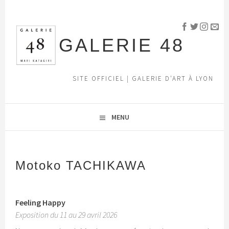
Aller
au
contenu
GALERIE 48
principal
SITE OFFICIEL | GALERIE D'ART À LYON
MENU
Motoko TACHIKAWA
Feeling Happy
Exposition du 11 au 29 avril 2026