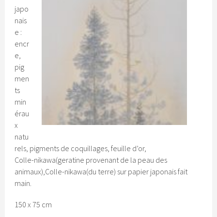
japo
nais
e :
encr
e,
pig
men
ts
min
érau
x
natu
rels, pigments de coquillages, feuille d’or,
Colle-nikawa(geratine provenant de la peau des
animaux),Colle-nikawa(du terre) sur papier japonais fait
main.
150 x 75 cm